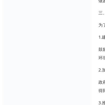
做
三
为
1
鼓
环
2
政
得
3