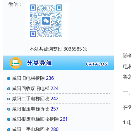
微信：
本站共被浏览过 3036585 次
随
电
将
咸阳旧电梯拆除
236
咸阳回收废旧电梯
224
一
咸阳二手电梯回收
242
在
咸阳报废电梯拆除
257
咸阳报废电梯回收拆除
261
1
咸阳二手电梯回收
280