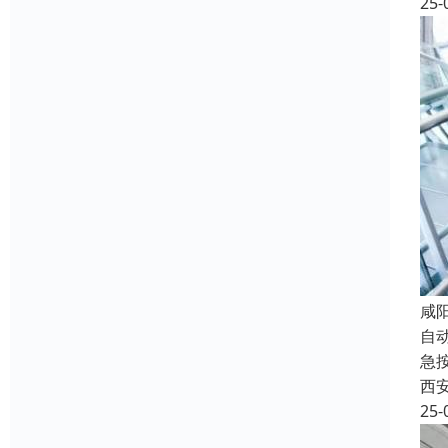
25-
咸
自
急
西
25-